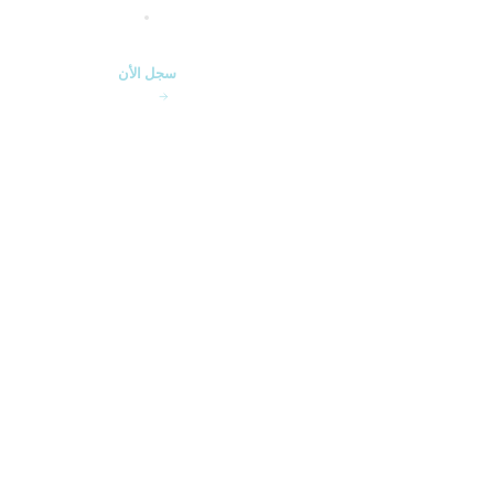
تطوير مستمر: فرص لا ن
سجل الأن
التع
لمست