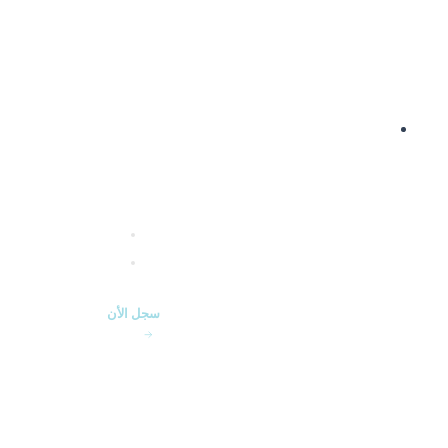
حدود
تعلم في أي وقت وأي مك
محتوى متنوع: من مختل
سجل الأن