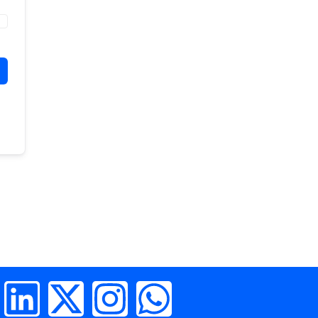
L
X
I
W