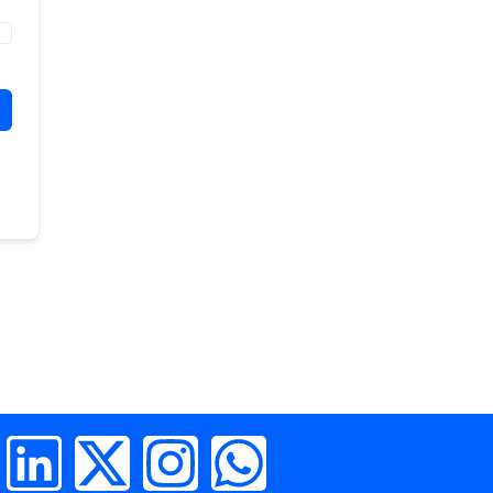
L
X
I
W